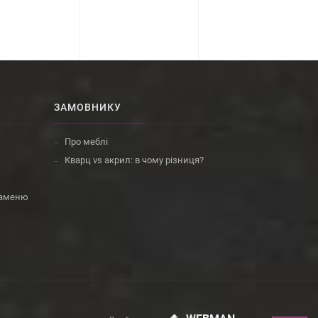
ЗАМОВНИКУ
Про меблі
Кварц vs акрил: в чому різниця?
 каменю