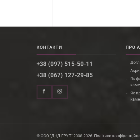
КОНТАКТИ
ПРО 
Догл
+38 (097) 515-50-11
Акри
+38 (067) 127-29-85
Як ф
кам
Як п
кам
©
ООО "ДНД ГРУП"
2008-2026.
Політика конфіденційно