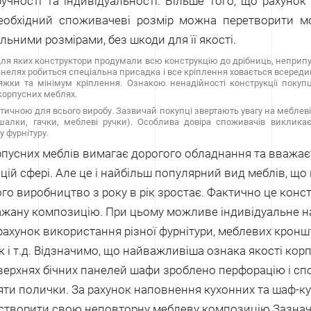
учності та індивідуальності. Більше того, що рахунок
необхідний споживачеві розмір можна перетворити мо
альними розмірами, без шкоди для її якості.
для яких конструктори продумали всю конструкцію до дрібниць, неприп
панелях робиться спеціальна присадка і все кріплення ховається всереди
яжки та мінімум кріплення. Ознакою ненадійності конструкції покуп
 корпусних меблях.
итичною для всього виробу. Зазвичай покупці звертають увагу на меблеві 
шалки, гачки, меблеві ручки). Особлива довіра споживачів виклика
 фурнітуру.
пусних меблів вимагає дорогого обладнання та вважає
цій сфері. Але це і найбільш популярний вид меблів, що
го виробництво з року в рік зростає. Фактично це конст
ажану композицію. При цьому можливе індивідуальне 
 рахунок використання різної фурнітури, меблевих кроншт
к і т.д. Відзначимо, що найважливіша ознака якості кор
оверхнях бічних панелей шафи зроблено перфорацію і с
яти полички. За рахунок наповнення кухонних та шаф-к
створити свою неповторну меблеву композицію.
Зазнач