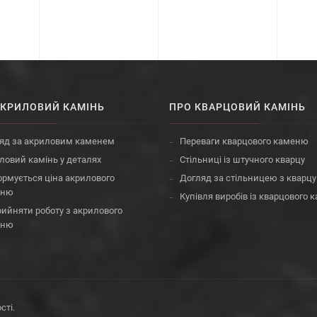
АКРИЛОВИЙ КАМІНЬ
ПРО КВАРЦОВИЙ КАМІНЬ
яд за акриловим каменем
Переваги кварцового каменю
ловий камінь у деталях
Стільниці із штучного кварцу
ормується ціна акрилового
Догляд за стільницею з кварцу
еню
Купівля виробів із кварцового
рийняти роботу з акрилового
еню
сті
.