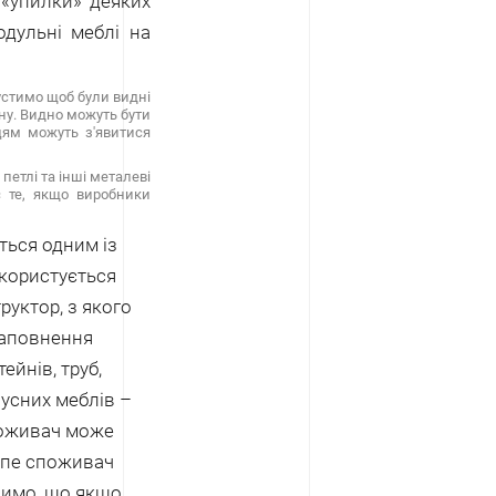
 «упилки» деяких
дульні меблі на
устимо щоб були видні
ну. Видно можуть бути
цям можуть з'явитися
петлі та інші металеві
є те, якщо виробники
ться одним із
 користується
руктор, з якого
наповнення
ейнів, труб,
пусних меблів –
поживач може
упе споживач
имо, що якщо