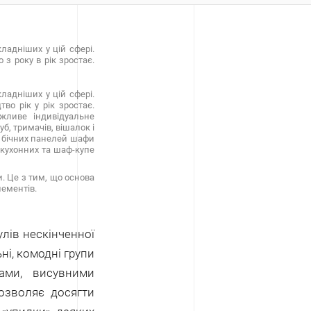
ладніших у цій сфері.
з року в рік зростає.
ладніших у цій сфері.
во рік у рік зростає.
жливе індивідуальне
б, тримачів, вішалок і
х бічних панелей шафи
 кухонних та шаф-купе
. Це з тим, що основа
лементів.
лів нескінченної
ьні, комодні групи
нами, висувними
озволяє досягти