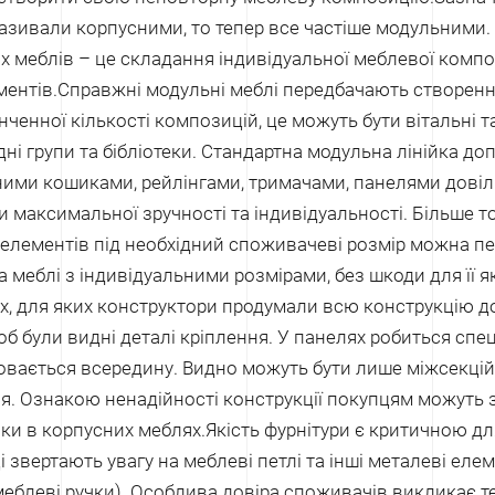
називали корпусними, то тепер все частіше модульними. 
 меблів – це складання індивідуальної меблевої композ
ментів.
Справжні модульні меблі передбачають створення
нченної кількості композицій, це можуть бути вітальні та
одні групи та бібліотеки. Стандартна модульна лінійка д
ними кошиками, рейлінгами, тримачами, панелями довіл
 максимальної зручності та індивідуальності. Більше т
 елементів під необхідний споживачеві розмір можна п
а меблі з індивідуальними розмірами, без шкоди для її як
х, для яких конструктори продумали всю конструкцію до
б були видні деталі кріплення. У панелях робиться спе
ховається всередину. Видно можуть бути лише міжсекцій
ня. Ознакою ненадійності конструкції покупцям можуть 
ки в корпусних меблях.
Якість фурнітури є критичною дл
 звертають увагу на меблеві петлі та інші металеві еле
 меблеві ручки). Особлива довіра споживачів викликає т