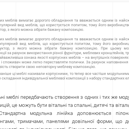
х меблів вимагає дорогого обладнання та вважається одним із найск
пулярний вид меблів, що користується попитом, тому його виробництво 
тор, з якого можна зібрати бажану композицію.
х меблів вимагає дорогого обладнання та вважається одним із найск
пулярний вид меблів, що користується попитом, тому його виробницт
уктор, з якого можна зібрати бажану композицію. При цьому мо
ції за рахунок використання різної фурнітури, меблевих кронштейнів, тру
найважливіша ознака якості корпусних меблів – на внутрішніх поверхня
і споживач може легко переставляти полички. За рахунок наповнення
ість створити свою неповторну меблеву композицію.
аніше ці меблі називали корпусними, то тепер все частіше модульними
е складання індивідуальної меблевої композиції з набору стандартних е
ні меблі передбачають створення з одних і тих же моду
цій, це можуть бути вітальні та спальні, дитячі та вітал
 Стандартна модульна лінійка доповнюється піло
інгами, тримачами, панелями довільної форми, що д