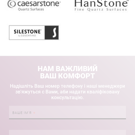
НАМ ВАЖЛИВИЙ
ВАШ КОМФОРТ
Надішліть Ваш номер телефону і наші менеджери
зв'яжуться с Вами, аби надати кваліфіковану
консультацію.
ВАШЕ ІМ'Я
Правильний