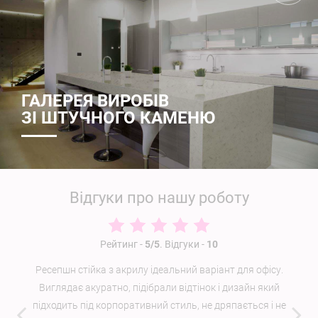
ГАЛЕРЕЯ ВИРОБІВ
ЗІ ШТУЧНОГО КАМЕНЮ
Відгуки про нашу роботу
Рейтинг
-
5/
5
.
Відгуки -
10
Ресепшн стійка з акрилу ідеальний варіант для офісу.
Виглядає акуратно, підібрали відтінок і дизайн який
підходить під корпоративний стиль, не дряпається і не