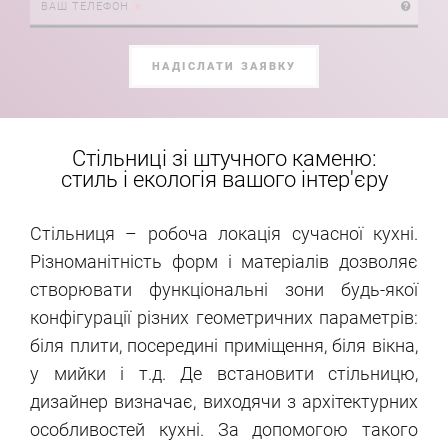
формат:
ВАШ ТЕЛЕФОН
+38
0XX
XXX
XX
НАДІСЛАТИ ЗАЯВКУ
XX
Стільниці зі штучного каменю:
стиль і екологія вашого інтер'єру
Стільниця – робоча локація сучасної кухні.
Різноманітність форм і матеріалів дозволяє
створювати функціональні зони будь-якої
конфігурації різних геометричних параметрів:
біля плити, посередині приміщення, біля вікна,
у мийки і т.д. Де встановити стільницю,
дизайнер визначає, виходячи з архітектурних
особливостей кухні. За допомогою такого