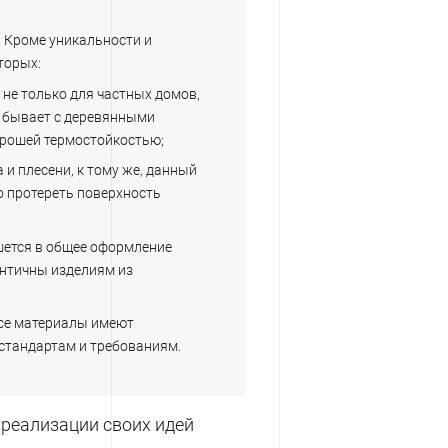
 Кроме уникальности и
торых:
 не только для частных домов,
то бывает с деревянными
орошей термостойкостью;
 и плесени, к тому же, данный
о протереть поверхность
шется в общее оформление
ентичны изделиям из
все материалы имеют
стандартам и требованиям.
 реализации своих идей