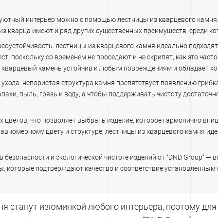
уютный интерьер можно с помощью лестницы из кварцевого камня.
из кварца имеют и ряд других существенных преимуществ, среди ко
соустойчивость: лестницы из кварцевого камня идеально подходят
ст, поскольку со временем не проседают и не скрипят, как это час
о, кварцевый камень устойчив к любым повреждениям и обладает х
 ухода: непористая структура камня препятствует появлению грибка
пахи, пыль, грязь и воду, а чтобы поддерживать чистоту достаточн
 цветов, что позволяет выбрать изделие, которое гармонично впи
равномерному цвету и структуре, лестницы из кварцевого камня ид
 безопасности и экологической чистоте изделий от “DND Group” — 
, которые подтверждают качество и соответствие установленным 
ня станут изюминкой любого интерьера, поэтому для