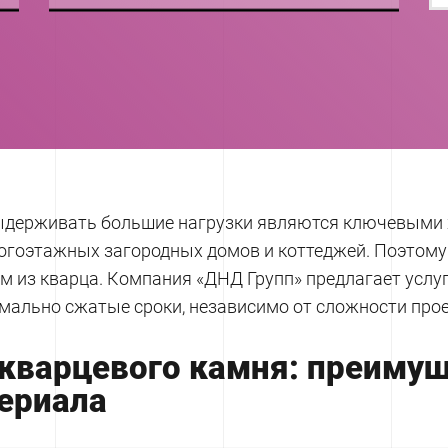
+38
0XX
XXX
XX
XX
ыдерживать большие нагрузки являются ключевыми х
огоэтажных загородных домов и коттеджей. Поэтому
ам из кварца. Компания «ДНД Групп» предлагает услу
мально сжатые сроки, независимо от сложности прое
кварцевого камня: преимущ
ериала